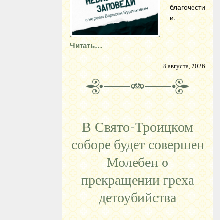
благочести
и.
Читать…
8 августа, 2026
В Свято-Троицком
соборе будет совершен
Молебен о
прекращении греха
детоубийства