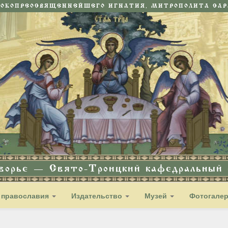
СОКОПРЕОСВЯЩЕННЕЙШЕГО ИГНАТИЯ, МИТРОПОЛИТА САРА
дворье — Свято-Троицкий кафедральный с
 православия
Издательство
Музей
Фотогале