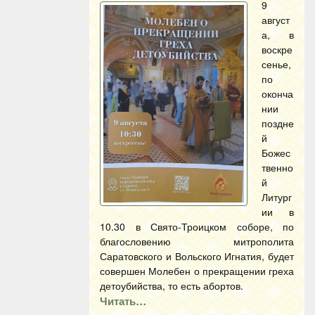
9
август
а, в
воскре
сенье,
по
оконча
нии
поздне
й
Божес
твенно
й
Литург
ии в
10.30 в Свято-Троицком соборе, по
благословению митрополита
Саратовского и Вольского Игнатия, будет
совершен Молебен о прекращении греха
детоубийства, то есть абортов.
Читать…