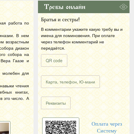
Требы онлайн
Братья и сестры!
ная работа по
В комментарии укажите какую требу вы и
мназии. В нем
имена для поминовения. При оплате
ем возрастным
через телефон комментарий не
собора диакон
передаётся.
ого собора на
 Вера Гаазе и
QR code
н молебен для
Карта, телефон, Ю-мани
 навыки чтения
ебных книгах,
в это число. А
Реквизиты
Оплата через
Систему