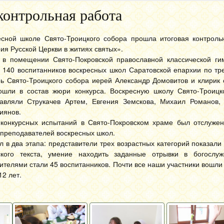
контрольная работа
есной школе Свято-Троицкого собора прошла итоговая контроль
ия Русской Церкви в житиях святых».
 в помещении Свято-Покровской православной классической ги
 140 воспитанников воскресных школ Саратовской епархии по тр
ь Свято-Троицкого собора иерей Александр Домовитов и клирик 
ошли в состав жюри конкурса. Воскресную школу Свято-Троицк
тавляли Струкачев Артем, Евгения Земскова, Михаил Романов,
иянов.
конкурсных испытаний в Свято-Покровском храме был отслуже
 преподавателей воскресных школ.
л в два этапа: представители трех возрастных категорий показали
ского текста, умение находить заданные отрывки в богослуж
телями стали 45 воспитанников. Почти все наши участники вошли 
12 лет.