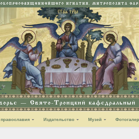
СОКОПРЕОСВЯЩЕННЕЙШЕГО ИГНАТИЯ, МИТРОПОЛИТА САРА
дворье — Свято-Троицкий кафедральный с
 православия
Издательство
Музей
Фотогале