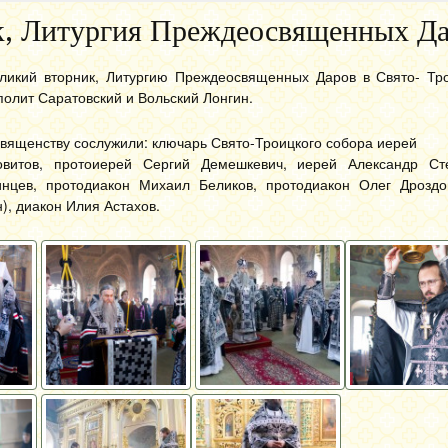
ик, Литургия Преждеосвященных Д
еликий вторник, Литургию Преждеосвященных Даров в Свято- Тр
олит Саратовский и Вольский Лонгин.
вященству сослужили: ключарь Свято-Троицкого собора иерей
витов, протоиерей Сергий Демешкевич, иерей Александр Ст
инцев, протодиакон Михаил Беликов, протодиакон Олег Дроздо
), диакон Илия Астахов.