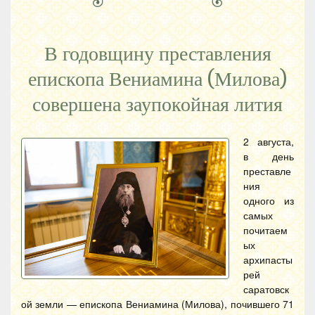
В годовщину преставления
епископа Вениамина (Милова)
совершена заупокойная лития
2 августа,
в день
преставле
ния
одного из
самых
почитаем
ых
архипасты
рей
саратовск
ой земли — епископа Вениамина (Милова), почившего 71