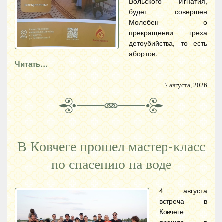
Вольского Игнатия,
будет совершен
Молебен о
прекращении греха
детоубийства, то есть
абортов.
Читать…
7 августа, 2026
В Ковчеге прошел мастер-класс
по спасению на воде
4 августа
встреча в
Ковчеге
прошла в