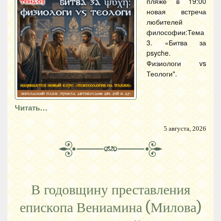
пляже в 19:00
новая встреча
любителей
философии:Тема
3. «Битва за
psyche.
Физиологи vs
Теологи".
Читать…
5 августа, 2026
В годовщину преставления
епископа Вениамина (Милова)