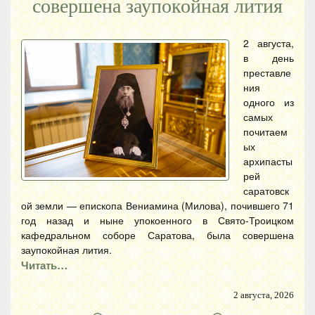
совершена заупокойная лития
2 августа,
в день
преставле
ния
одного из
самых
почитаем
ых
архипасты
рей
саратовск
ой земли — епископа Вениамина (Милова), почившего 71
год назад и ныне упокоенного в Свято-Троицком
кафедральном соборе Саратова, была совершена
заупокойная лития.
Читать…
2 августа, 2026