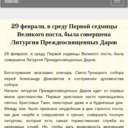
Меню
Навиг
29 февраля, в среду Первой седмицы
Великого поста, была совершена
Литургия Преждеосвященных Даров
29 февраля, в среду Первой седмицы Великого поста, была
совершена Литургия Преждеосвященных Даров.
Богослужение возглавил ключарь Свято-Троицкого собора
иерей Александр Домовитов в сослужении духовенства
собора.
Начало литургии Преждеосвященных Даров идет от первых
веков христианства. Первые христиане часто причащались
святых Христовых Таин, некоторые даже и в будничные дни.
Между тем, было признано неудобным в дни строгого поста,
как дни скорби и сокрушения о грехах, совершать полную
литургию, которая есть самая торжественная служба из
церковных служб. Но, чтобы дать возможность верующим