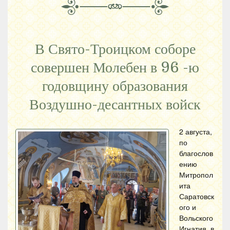
В Свято-Троицком соборе
совершен Молебен в 96 -ю
годовщину образования
Воздушно-десантных войск
2 августа,
по
благослов
ению
Митропол
ита
Саратовск
ого и
Вольского
Игнатия, в