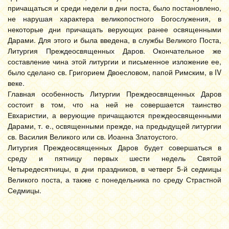
причащаться и среди недели в дни поста, было постановлено,
не нарушая характера великопостного Богослужения, в
некоторые дни причащать верующих ранее освященными
Дарами. Для этого и была введена, в службы Великого Поста,
Литургия Преждеосвященных Даров. Окончательное же
составление чина этой литургии и письменное изложение ее,
было сделано св. Григорием Двоесловом, папой Римским, в IV
веке.
Главная особенность Литургии Преждеосвященных Даров
состоит в том, что на ней не совершается таинство
Евхаристии, а верующие причащаются преждеосвященными
Дарами, т. е., освященными прежде, на предыдущей литургии
св. Василия Великого или св. Иоанна Златоустого.
Литургия Преждеосвященных Даров будет совершаться в
среду и пятницу первых шести недель Святой
Четыредесятницы, в дни праздников, в четверг 5-й седмицы
Великого поста, а также с понедельника по среду Страстной
Седмицы.