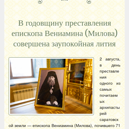
В годовщину преставления
епископа Вениамина (Милова)
совершена заупокойная лития
2 августа,
в день
преставле
ния
одного из
самых
почитаем
ых
архипасты
рей
саратовск
ой земли — епископа Вениамина (Милова), почившего 71