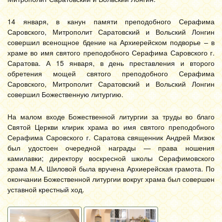
14 января, в канун памяти преподобного Серафима
Саровского, Митрополит Саратовский и Вольский Лонгин
совершил всенощное бдение на Архиерейском подворье – в
храме во имя святого преподобного Серафима Саровского г.
Саратова. А 15 января, в день преставления и второго
обретения мощей святого преподобного Серафима
Саровского, Митрополит Саратовский и Вольский Лонгин
совершил Божественную литургию.
На малом входе Божественной литургии за труды во благо
Святой Церкви клирик храма во имя святого преподобного
Серафима Саровского г. Саратова священник Андрей Мизюк
был удостоен очередной награды — права ношения
камилавки; директору воскресной школы Серафимовского
храма М.А. Шиловой была вручена Архиерейская грамота. По
окончании Божественной литургии вокруг храма был совершен
уставной крестный ход.