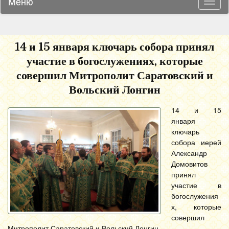
Меню
Навиг
14 и 15 января ключарь собора принял
участие в богослужениях, которые
совершил Митрополит Саратовский и
Вольский Лонгин
14 и 15
января
ключарь
собора иерей
Александр
Домовитов
принял
участие в
богослужения
х, которые
совершил
Митрополит Саратовский и Вольский Лонгин.