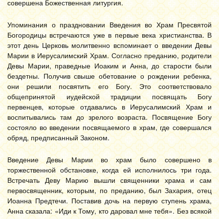
совершена Божественная литургия.
Упоминания о праздновании Введения во Храм Пресвятой
Богородицы встречаются уже в первые века христианства. В
этот день Церковь молитвенно вспоминает о введении Девы
Марии в Иерусалимский Храм. Согласно преданию, родители
Девы Марии, праведные Иоаким и Анна, до старости были
бездетны. Получив свыше обетование о рождении ребенка,
они решили посвятить его Богу. Это соответствовало
общепринятой иудейской традиции посвящать Богу
первенцев, которые отдавались в Иерусалимский Храм и
воспитывались там до зрелого возраста. Посвящение Богу
состояло во введении посвящаемого в храм, где совершался
обряд, предписанный Законом.
Введение Девы Марии во храм было совершено в
торжественной обстановке, когда ей исполнилось три года.
Встречать Деву Марию вышли священники храма и сам
первосвященник, которым, по преданию, был Захария, отец
Иоанна Предтечи. Поставив дочь на первую ступень храма,
Анна сказала: «Иди к Тому, кто даровал мне тебя». Без всякой