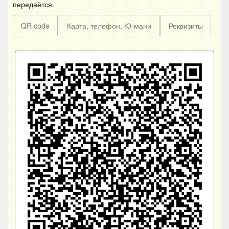
передаётся.
QR code
Карта, телефон, Ю-мани
Реквизиты