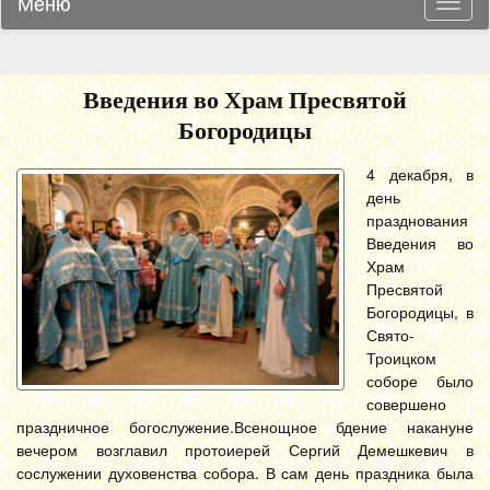
Меню
Навиг
Введения во Храм Пресвятой
Богородицы
4 декабря, в
день
празднования
Введения во
Храм
Пресвятой
Богородицы, в
Свято-
Троицком
соборе было
совершено
праздничное богослужение.
Всенощное бдение накануне
вечером возглавил протоиерей Сергий Демешкевич в
сослужении духовенства собора. В сам день праздника была