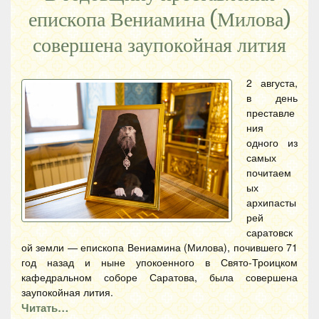
епископа Вениамина (Милова)
совершена заупокойная лития
2 августа,
в день
преставле
ния
одного из
самых
почитаем
ых
архипасты
рей
саратовск
ой земли — епископа Вениамина (Милова), почившего 71
год назад и ныне упокоенного в Свято-Троицком
кафедральном соборе Саратова, была совершена
заупокойная лития.
Читать…