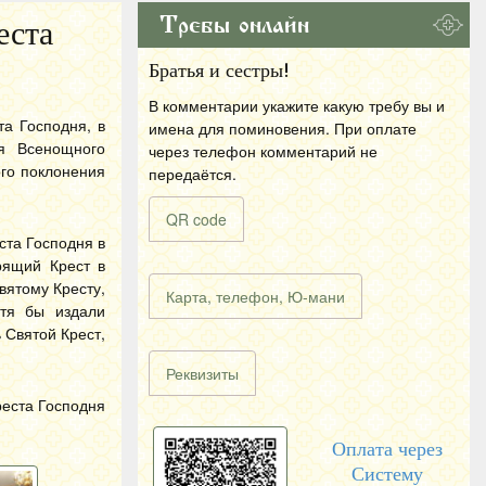
Требы онлайн
еста
Братья и сестры!
В комментарии укажите какую требу вы и
а Господня, в
имена для поминовения. При оплате
я Всенощного
через телефон комментарий не
ого поклонения
передаётся.
QR code
ста Господня в
рящий Крест в
вятому Кресту,
Карта, телефон, Ю-мани
отя бы издали
 Святой Крест,
Реквизиты
реста Господня
Оплата через
Систему