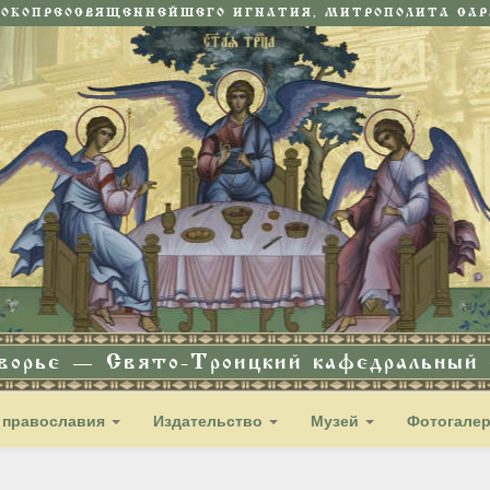
СОКОПРЕОСВЯЩЕННЕЙШЕГО ИГНАТИЯ, МИТРОПОЛИТА САРА
дворье — Свято-Троицкий кафедральный с
 православия
Издательство
Музей
Фотогале