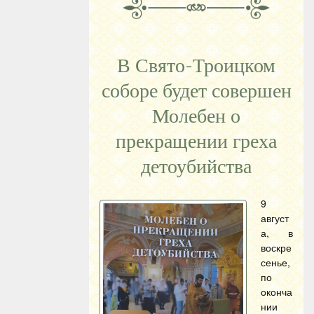
В Свято-Троицком
соборе будет совершен
Молебен о
прекращении греха
детоубийства
9
август
а, в
воскре
сенье,
по
оконча
нии