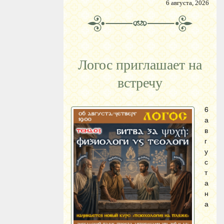
6 августа, 2026
Логос приглашает на
встречу
6
а
в
г
у
с
т
а
н
а