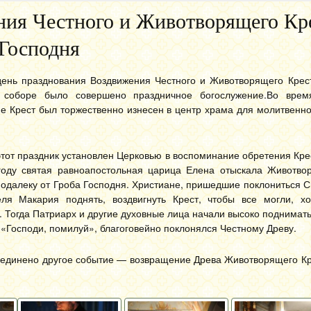
ния Честного и Животворящего Кр
Господня
день празднования Воздвижения Честного и Животворящего Крест
 соборе было совершено праздничное богослужение.
Во врем
не Крест был торжественно изнесен в центр храма для молитвенн
тот праздник установлен Церковью в воспоминание обретения Кре
 году святая равноапостольная царица Елена отыскала Животво
одалеку от Гроба Господня. Христиане, пришедшие поклониться С
еля Макария поднять, воздвигнуть Крест, чтобы все могли, х
. Тогда Патриарх и другие духовные лица начали высоко поднимать
: «Господи, помилуй», благоговейно поклонялся Честному Древу.
соединено другое событие — возвращение Древа Животворящего К