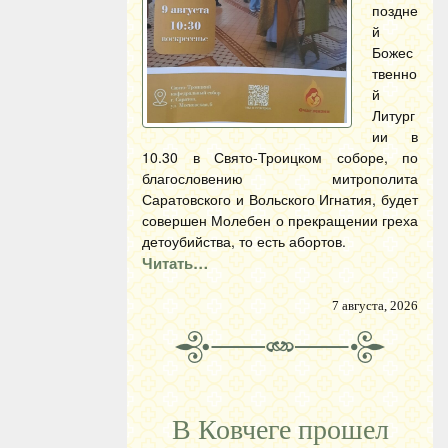
поздне
й
Божес
твенно
й
Литург
ии в
10.30 в Свято-Троицком соборе, по
благословению митрополита
Саратовского и Вольского Игнатия, будет
совершен Молебен о прекращении греха
детоубийства, то есть абортов.
Читать…
7 августа, 2026
В Ковчеге прошел