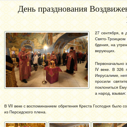
День празднования Воздвиже
27 сентября, в 
Свято-Троицком
бдения, на утре
верующих.
Первоначально э
IV веке. В 326
Иерусалиме, неп
просили святит
поклониться Ему
а народ, взывая
В VII веке с воспоминанием обретения Креста Господня было 
из Персидского плена.