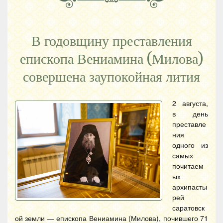
В годовщину преставления
епископа Вениамина (Милова)
совершена заупокойная лития
2 августа,
в день
преставле
ния
одного из
самых
почитаем
ых
архипасты
рей
саратовск
ой земли — епископа Вениамина (Милова), почившего 71