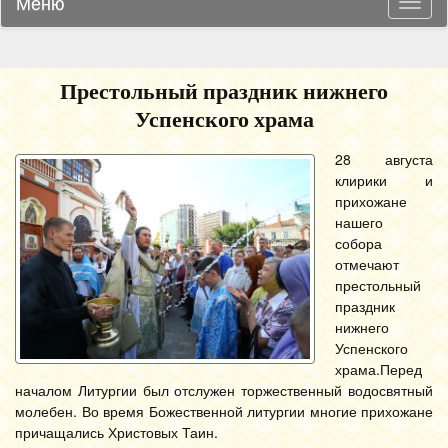
Меню
Навиг
Престольный праздник нижнего
Успенского храма
28 августа
клирики и
прихожане
нашего
собора
отмечают
престольный
праздник
нижнего
Успенского
храма.
Перед
началом Литургии был отслужен торжественный водосвятный
молебен. Во время Божественной литургии многие прихожане
причащались Христовых Таин.