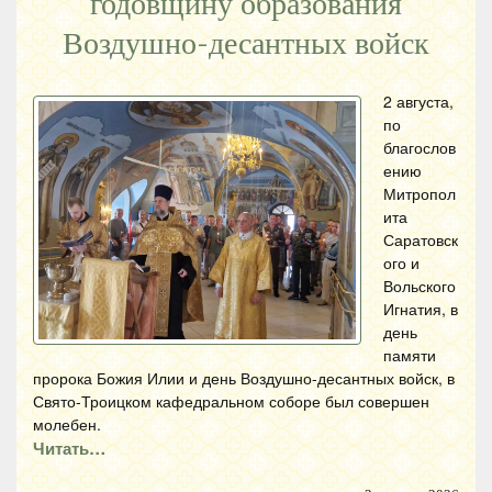
годовщину образования
Воздушно-десантных войск
2 августа,
по
благослов
ению
Митропол
ита
Саратовск
ого и
Вольского
Игнатия, в
день
памяти
пророка Божия Илии и день Воздушно-десантных войск, в
Свято-Троицком кафедральном соборе был совершен
молебен.
Читать…