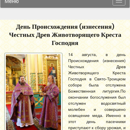
Меню
Навиг
День Происхождения (изнесения)
Честных Древ Животворящего Креста
Господня
14 августа, в день
Происхождения (изнесения)
Честных Древ
Животворящего Креста
Господня в Свято-Троицком
соборе была отслужена
Божественная литургия.
По
окончании богослужения был
отслужен водосвятный
молебен и совершено
освящение меда. Именно в
этот день пасечники
приступают к сбору урожая, и