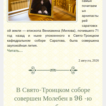
самых
почитаем
ых
архипасты
рей
саратовск
ой земли — епископа Вениамина (Милова), почившего 71
год назад и ныне упокоенного в Свято-Троицком
кафедральном соборе Саратова, была совершена
заупокойная лития.
Читать…
2 августа, 2026
В Свято-Троицком соборе
совершен Молебен в 96 -ю