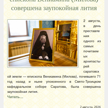
совершена заупокойная лития
2 августа,
в день
преставле
ния
одного из
самых
почитаем
ых
архипасты
рей
саратовск
ой земли — епископа Вениамина (Милова), почившего 71
год назад и ныне упокоенного в Свято-Троицком
кафедральном соборе Саратова, была совершена
заупокойная лития.
Читать…
2 августа, 2026