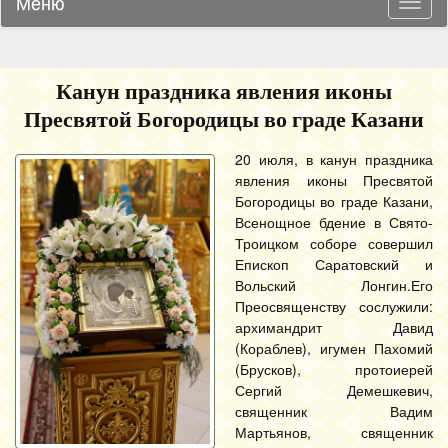
Меню
Навиг
Канун праздника явления иконы
Пресвятой Богородицы во граде Казани
20 июля, в канун праздника
явления иконы Пресвятой
Богородицы во граде Казани,
Всенощное бдение в Свято-
Троицком соборе совершил
Епископ Саратовский и
Вольский Лонгин.
Его
Преосвященству сослужили:
архимандрит Давид
(Кораблев), игумен Пахомий
(Брусков), протоиерей
Сергий Демешкевич,
священник Вадим
Мартьянов, священник