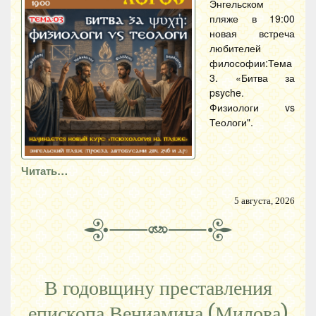
Энгельском
пляже в 19:00
новая встреча
любителей
философии:Тема
3. «Битва за
psyche.
Физиологи vs
Теологи".
Читать…
5 августа, 2026
В годовщину преставления
епископа Вениамина (Милова)