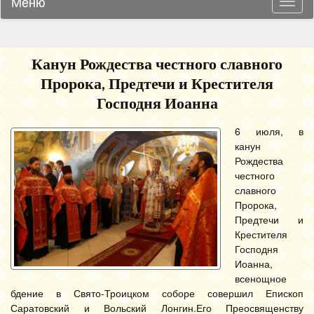
Меню
Навиг
Канун Рождества честного славного
Пророка, Предтечи и Крестителя
Господня Иоанна
6 июля, в
канун
Рождества
честного
славного
Пророка,
Предтечи и
Крестителя
Господня
Иоанна,
всенощное
бдение в Свято-Троицком соборе совершил Епископ
Саратовский и Вольский Лонгин.
Его Преосвященству