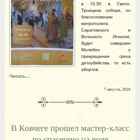
в 10.30 в Свято-
Троицком соборе, по
благословению
митрополита
Саратовского и
Вольского Игнатия,
будет совершен
Молебен о
прекращении греха
детоубийства, то есть
абортов.
Читать…
7 августа, 2026
В Ковчеге прошел мастер-класс
по спасению на воде