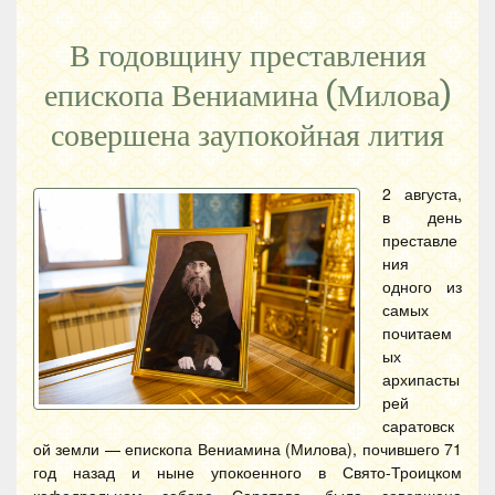
В годовщину преставления
епископа Вениамина (Милова)
совершена заупокойная лития
2 августа,
в день
преставле
ния
одного из
самых
почитаем
ых
архипасты
рей
саратовск
ой земли — епископа Вениамина (Милова), почившего 71
год назад и ныне упокоенного в Свято-Троицком