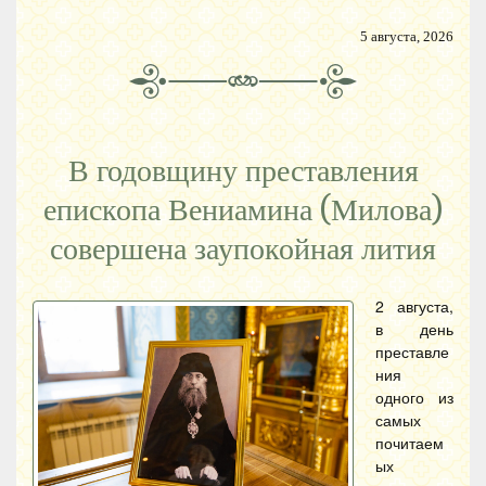
5 августа, 2026
В годовщину преставления
епископа Вениамина (Милова)
совершена заупокойная лития
2 августа,
в день
преставле
ния
одного из
самых
почитаем
ых