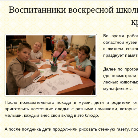
Воспитанники воскресной школы
к
Во время работ
областной музей
и житием свято
празднует памят
Далее по прогр
где посмотрели
лесных животных
мультфильмы.
После познавательного похода в музей, дети и родители о
приготовить настоящие оладьи с разными начинками, которые
малыши, каждый внес свой вклад в это блюдо.
А после полдника дети продолжили рисовать стенную газету, п