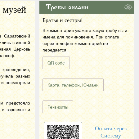
Требы онлайн
 музей
Братья и сестры!
В комментарии укажите какую требу вы и
и Саратовский
имена для поминовения. При оплате
ились с иконой
через телефон комментарий не
авная Церковь
передаётся.
илософ.
QR code
 краеведения,
чучела разных
у и посмотрели
Карта, телефон, Ю-мани
ам предстояло
Реквизиты
 и взрослые и
Оплата через
Систему