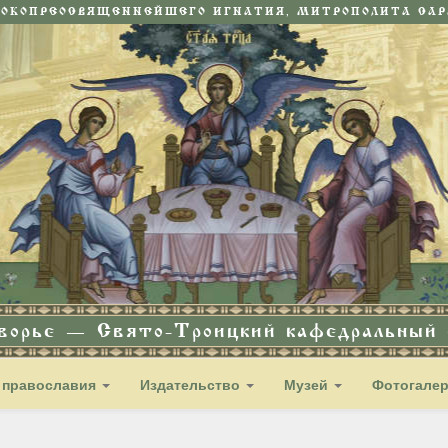
СОКОПРЕОСВЯЩЕННЕЙШЕГО ИГНАТИЯ, МИТРОПОЛИТА САРА
дворье — Свято-Троицкий кафедральный с
 православия
Издательство
Музей
Фотогале