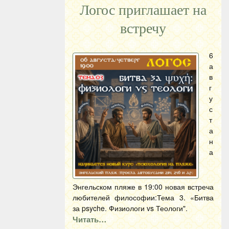
Логос приглашает на
встречу
6
а
в
г
у
с
т
а
н
а
Энгельском пляже в 19:00 новая встреча
любителей философии:Тема 3. «Битва
за psyche. Физиологи vs Теологи".
Читать…