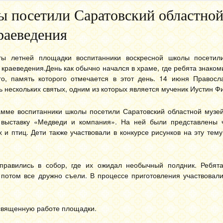
 посетили Саратовский областной
раеведения
ы летней площадки воспитанники воскресной школы посетил
 краеведения.
День как обычно начался в храме, где ребята знаком
го, память которого отмечается в этот день. 14 июня Правосл
ь нескольких святых, одним из которых является мученик Иустин Ф
амме воспитанники школы посетили Саратовский областной музей
 выставку «Медведи и компания». На ней были представлены 
 и птиц. Дети также участвовали в конкурсе рисунков на эту тем
тправились в собор, где их ожидал необычный полдник. Ребят
 потом все дружно съели. В процессе приготовления участвовали
освященную работе площадки.