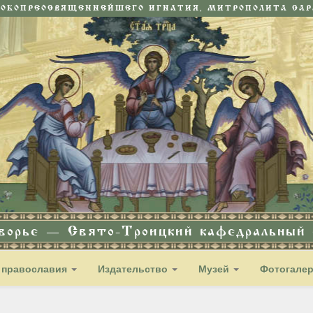
СОКОПРЕОСВЯЩЕННЕЙШЕГО ИГНАТИЯ, МИТРОПОЛИТА САРА
дворье — Свято-Троицкий кафедральный с
 православия
Издательство
Музей
Фотогале