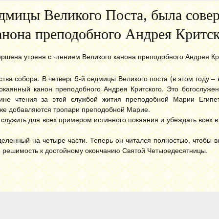
седмицы Великого Поста, была сове
анона преподобного Андрея Критск
ершена утреня с чтением Великого канона преподобного Андрея Кр
ва собора. В четверг 5-й седмицы Великого поста (в этом году – 
окаянный канон преподобного Андрея Критского. Это богослужен
ине чтения за этой службой жития преподобной Марии Египет
кже добавляются тропари преподобной Марие.
 служить для всех примером истинного покаяния и убеждать всех 
деленный на четыре части. Теперь он читался полностью, чтобы в
ы и решимость к достойному окончанию Святой Четыредесятницы.