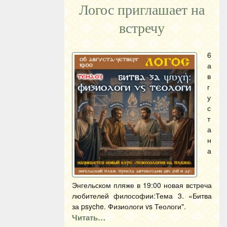
Логос приглашает на
встречу
6
а
в
г
у
с
т
а
н
а
Энгельском пляже в 19:00 новая встреча
любителей философии:Тема 3. «Битва
за psyche. Физиологи vs Теологи".
Читать…