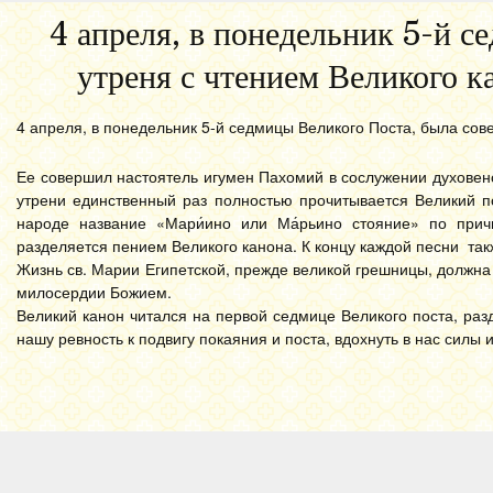
4 апреля, в понедельник 5-й 
утреня с чтением Великого к
4 апреля, в понедельник 5-й седмицы Великого Поста, была сов
Ее совершил настоятель игумен Пахомий в сослужении духовенст
утрени единственный раз полностью прочитывается Великий п
народе название «Мари́ино или Ма́рьино стояние» по прич
разделяется пением Великого канона. К концу каждой песни та
Жизнь св. Марии Египетской, прежде великой грешницы, должна
милосердии Божием.
Великий канон читался на первой седмице Великого поста, раз
нашу ревность к подвигу покаяния и поста, вдохнуть в нас сил