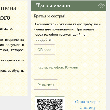
Требы онлайн
ршена
ого
Братья и сестры!
В комментарии укажите какую требу вы и
итского.
имена для поминовения. При оплате
через телефон комментарий не
во вторник) на
передаётся.
ие получило в
ской, которое
QR code
в неизреченном
Карта, телефон, Ю-мани
новь возбудить
Реквизиты
Оплата через
Систему