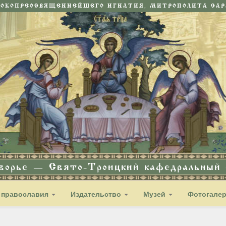
СОКОПРЕОСВЯЩЕННЕЙШЕГО ИГНАТИЯ, МИТРОПОЛИТА САРА
дворье — Свято-Троицкий кафедральный с
 православия
Издательство
Музей
Фотогале