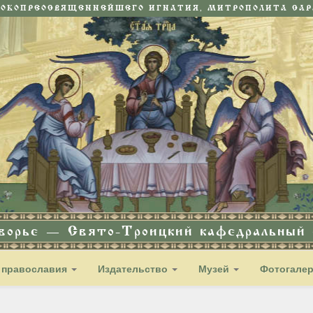
СОКОПРЕОСВЯЩЕННЕЙШЕГО ИГНАТИЯ, МИТРОПОЛИТА САРА
дворье — Свято-Троицкий кафедральный с
 православия
Издательство
Музей
Фотогале