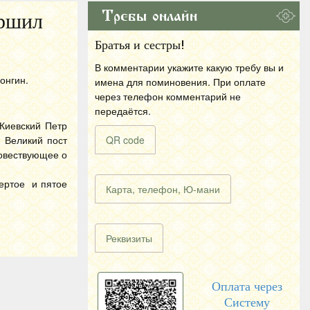
Требы онлайн
ершил
Братья и сестры!
В комментарии укажите какую требу вы и
онгин.
имена для поминовения. При оплате
через телефон комментарий не
передаётся.
Киевский Петр
й Великий пост
QR code
повествующее о
вертое и пятое
Карта, телефон, Ю-мани
Реквизиты
Оплата через
Систему