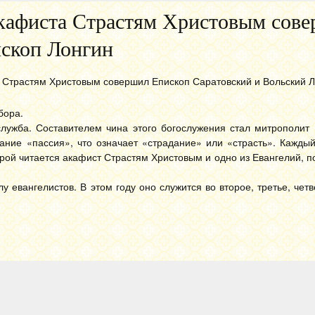
акафиста Страстям Христовым сов
скоп Лонгин
 Страстям Христовым совершил Епископ Саратовский и Вольский Л
бора.
лужба. Составителем чина этого богослужения стал митрополит 
вание «пассия», что означает «страдание» или «страсть». Кажды
рой читается акафист Страстям Христовым и одно из Евангелий, 
 евангелистов. В этом году оно служится во второе, третье, чет