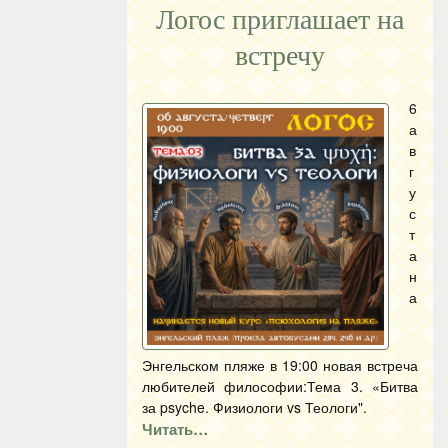
Логос приглашает на
встречу
6
а
в
г
у
с
т
а
н
а
Энгельском пляже в 19:00 новая встреча
любителей философии:Тема 3. «Битва
за psyche. Физиологи vs Теологи".
Читать…