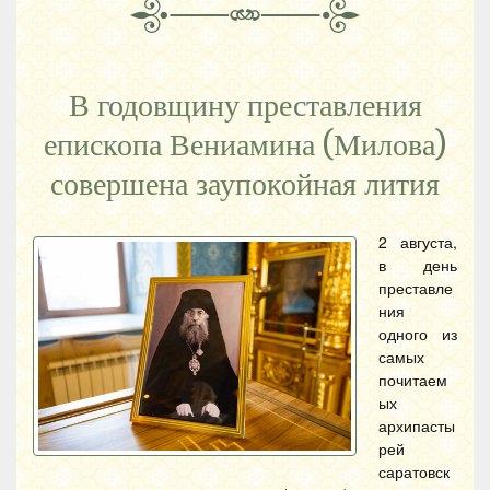
В годовщину преставления
епископа Вениамина (Милова)
совершена заупокойная лития
2 августа,
в день
преставле
ния
одного из
самых
почитаем
ых
архипасты
рей
саратовск