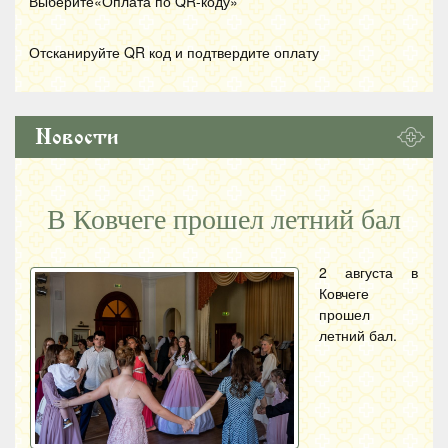
Выберите«Оплата по
QR
-коду»
Отсканируйте
QR
код и подтвердите оплату
Новости
В Ковчеге прошел летний бал
2 августа в
Ковчеге
прошел
летний бал.