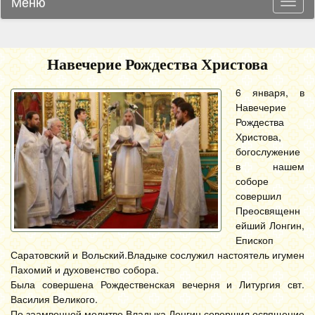
Меню
Навиг
Навечерие Рождества Христова
6 января, в
Навечерие
Рождества
Христова,
богослужение
в нашем
соборе
совершил
Преосвященн
ейший Лонгин,
Епископ
Саратовский и Вольский.
Владыке сослужил настоятель игумен
Пахомий и духовенство собора.
Была совершена Рождественская вечерня и Литургия свт.
Василия Великого.
По заамвонной молитве Владыка Лонгин совершил освящение