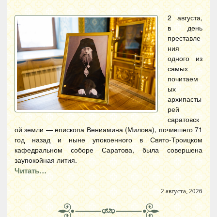
2 августа,
в день
преставле
ния
одного из
самых
почитаем
ых
архипасты
рей
саратовск
ой земли — епископа Вениамина (Милова), почившего 71
год назад и ныне упокоенного в Свято-Троицком
кафедральном соборе Саратова, была совершена
заупокойная лития.
Читать…
2 августа, 2026