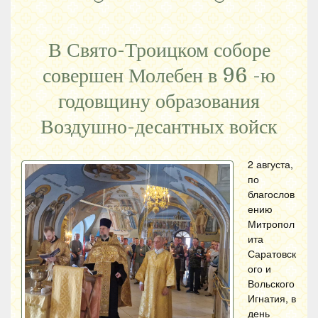
В Свято-Троицком соборе
совершен Молебен в 96 -ю
годовщину образования
Воздушно-десантных войск
2 августа,
по
благослов
ению
Митропол
ита
Саратовск
ого и
Вольского
Игнатия, в
день