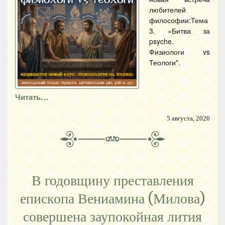
любителей
философии:Тема
3. «Битва за
psyche.
Физиологи vs
Теологи".
Читать…
5 августа, 2026
В годовщину преставления
епископа Вениамина (Милова)
совершена заупокойная лития