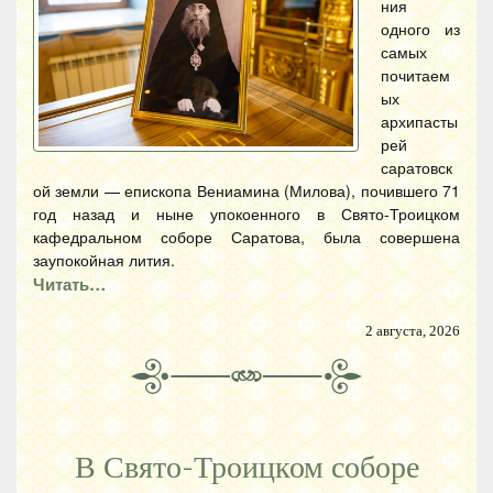
ния
одного из
самых
почитаем
ых
архипасты
рей
саратовск
ой земли — епископа Вениамина (Милова), почившего 71
год назад и ныне упокоенного в Свято-Троицком
кафедральном соборе Саратова, была совершена
заупокойная лития.
Читать…
2 августа, 2026
В Свято-Троицком соборе