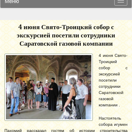
Меню
Навиг
4 июня Свято-Троицкий собор с
экскурсией посетили сотрудники
Саратовской газовой компании
4 июня Свято-
Троицкий
собор с
экскурсией
посетили
сотрудники
Саратовской
газовой
компании .
Настоятель
собора игумен
Пахомий рассказал гостям об истории строительства