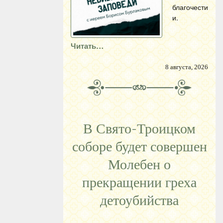
благочести
и.
Читать…
8 августа, 2026
В Свято-Троицком
соборе будет совершен
Молебен о
прекращении греха
детоубийства