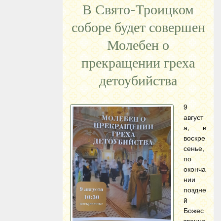
В Свято-Троицком
соборе будет совершен
Молебен о
прекращении греха
детоубийства
9
август
а, в
воскре
сенье,
по
оконча
нии
поздне
й
Божес
твенно