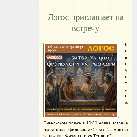
Логос приглашает на
встречу
6
а
в
г
у
с
т
а
н
а
Энгельском пляже в 19:00 новая встреча
любителей философии:Тема 3. «Битва
за psyche. Физиологи vs Теологи".