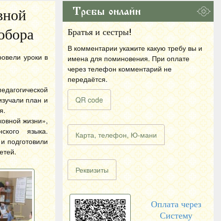
Требы онлайн
вной
обора
Братья и сестры!
В комментарии укажите какую требу вы и
ровели уроки в
имена для поминовения. При оплате
через телефон комментарий не
передаётся.
едагогической
изучали план и
QR code
я.
овной жизни»,
ского языка.
Карта, телефон, Ю-мани
 и подготовили
етей.
Реквизиты
Оплата через
Систему