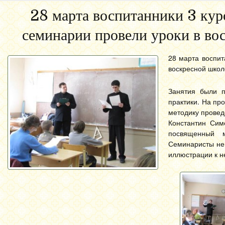
28 марта воспитанники 3 кур
семинарии провели уроки в во
28 марта воспит
воскресной школ
Занятия были п
практики. На пр
методику провед
Константин Симо
посвященный м
Семинаристы не 
иллюстрации к н