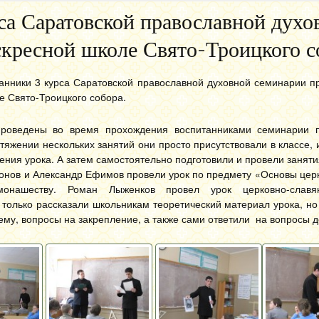
са Саратовской православной духо
скресной школе Свято-Троицкого с
анники 3 курса Саратовской православной духовной семинарии п
е Свято-Троицкого собора.
роведены во время прохождения воспитанниками семинарии п
отяжении нескольких занятий они просто присутствовали в классе, 
ения урока. А затем самостоятельно подготовили и провели заняти
нов и Александр Ефимов провели урок по предмету «Основы церк
онашеству. Роман Лыженков провел урок церковно-славян
только рассказали школьникам теоретический материал урока, но
ему, вопросы на закрепление, а также сами ответили на вопросы д