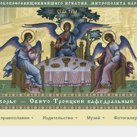
СОКОПРЕОСВЯЩЕННЕЙШЕГО ИГНАТИЯ, МИТРОПОЛИТА САРА
дворье — Свято-Троицкий кафедральный с
 православия
Издательство
Музей
Фотогале