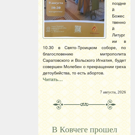
поздне
й
Божес
твенно
й
Литург
ии в
10.30 в Свято-Троицком соборе, по
благословению митрополита
Саратовского и Вольского Игнатия, будет
совершен Молебен о прекращении греха
детоубийства, то есть абортов.
Читать…
7 августа, 2026
В Ковчеге прошел