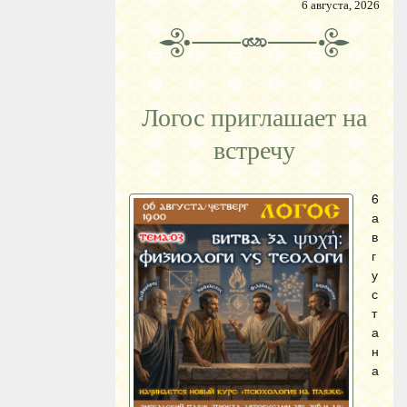
6 августа, 2026
Логос приглашает на
встречу
6
а
в
г
у
с
т
а
н
а