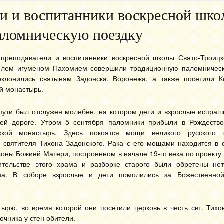
ли и воспитанники воскресной шк
аломническую поездку
 преподаватели и воспитанники воскресной школы Свято-Троицк
телем игуменом Пахомием совершили традиционную паломничес
оклонились святыням Задонска, Воронежа, а также посетили К
й монастырь.
пути был отслужен молебен, на котором дети и взрослые испра
ей дороге. Утром 5 сентября паломники прибыли в Рождество
ской монастырь. Здесь покоятся мощи великого русского 
святителя Тихона Задонского. Рака с его мощами находится в с
оны Божией Матери, построенном в начале 19-го века по проекту 
ительстве этого храма и разборке старого были обретены н
она. В соборе взрослые и дети помолились за Божественной
ырю, во время которой они посетили церковь в честь свт. Тихон
очника у стен обители.