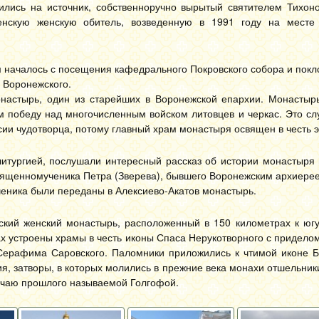
ились на источник, собственноручно вырытый святителем Тихон
енскую женскую обитель, возведенную в 1991 году на месте
ом началось с посещения кафедрального Покровского собора и по
 Воронежского.
онастырь, один из старейших в Воронежской епархии. Монастыр
м победу над многочисленным войском литовцев и черкас. Это сл
ии чудотворца, потому главный храм монастыря освящен в честь эт
литургией, послушали интересный рассказ об истории монастыря 
вященномученика Петра (Зверева), бывшего Воронежским архиере
ченика были переданы в Алексиево-Акатов монастырь.
ский женский монастырь, расположенный в 150 километрах к югу
х устроены храмы в честь иконы Спаса Нерукотворного с приделом
Серафима Саровского. Паломники приложились к чтимой иконе 
я, затворы, в которых молились в прежние века монахи отшельник
бычаю прошлого называемой Голгофой.