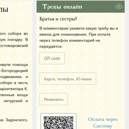
Требы онлайн
олы
Братья и сестры!
В комментарии укажите какую требу вы и
ого собора во
имена для поминовения. При оплате
кую поездку.
В
через телефон комментарий не
остомаровский
передаётся.
QR code
шивали помощи
-Богородицкий
подвижника и
Карта, телефон, Ю-мани
оборе в честь
архитектора К.
етленные мощи
Реквизиты
 литургией и
Оплата через
а Задонского,
Систему