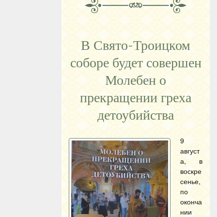
В Свято-Троицком
соборе будет совершен
Молебен о
прекращении греха
детоубийства
9
август
а, в
воскре
сенье,
по
оконча
нии