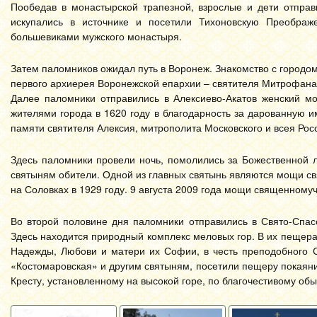
Пообедав в монастырской трапезной, взрослые и дети отправ
искупались в источнике и посетили Тихоновскую Преображ
большевиками мужского монастыря.
Затем паломников ожидал путь в Воронеж. Знакомство с город
первого архиерея Воронежской епархии – святителя Митрофана
Далее паломники отправились в Алексиево-Акатов женский м
жителями города в 1620 году в благодарность за дарованную и
памяти святителя Алексия, митрополита Московского и всея Росс
Здесь паломники провели ночь, помолились за Божественной 
святыням обители. Одной из главных святынь являются мощи с
на Соловках в 1929 году. 9 августа 2009 года мощи священному
Во второй половине дня паломники отправились в Свято-Спас
Здесь находится природный комплекс меловых гор. В их пещера
Надежды, Любови и матери их Софии, в честь преподобного 
«Костомаровская» и другим святыням, посетили пещеру покаяни
Кресту, установленному на высокой горе, по благочестивому о