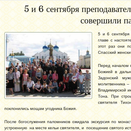
5 и 6 сентября преподавате
совершили п
5 и 6 сентября
главе с настоя
этот раз они п
Спасский женски
Перед началом 
Божией в дальн
Задонский муж
молитвенника – 
Владимирской ик
Тона. При стро
святителя Тих
поклонились мощам угодника Божия.
После богослужения паломников ожидала экскурсия по монаст
устроенную на месте кельи святителя, и посещение святого ист