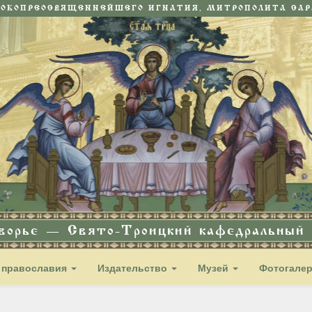
СОКОПРЕОСВЯЩЕННЕЙШЕГО ИГНАТИЯ, МИТРОПОЛИТА САРА
дворье — Свято-Троицкий кафедральный с
 православия
Издательство
Музей
Фотогале