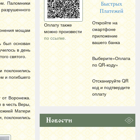
ом. Паломники
Быстрых
 разрушенного
Платежей
Откройте на
Оплату также
смартфоне
клонения мощам
можно произвести
приложение
по ссылке.
вашего банка
ь был основан
училось в день
ого святого.
Выберите«Оплата
по
QR
-коду»
и поклонились
ем и погибшего
Отсканируйте
QR
код и подтвердите
оплату
 от Воронежа.
 в честь Веры,
Божией Матери
и, поклонились
Новости