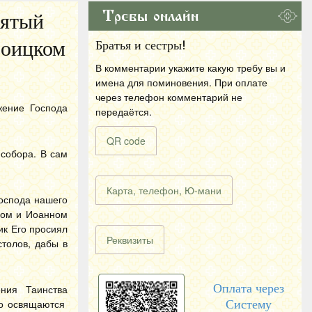
Требы онлайн
сятый
роицком
Братья и сестры!
В комментарии укажите какую требу вы и
имена для поминовения. При оплате
через телефон комментарий не
жение Господа
передаётся.
QR code
собора. В сам
Карта, телефон, Ю-мани
Господа нашего
вом и Иоанном
ик Его просиял
Реквизиты
толов, дабы в
Оплата через
ния Таинства
его освящаются
Систему