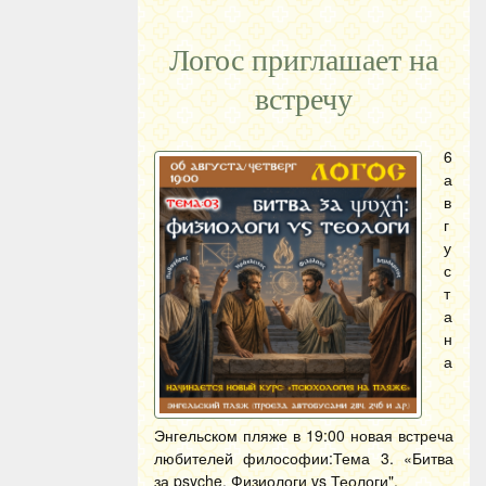
Логос приглашает на
встречу
6
а
в
г
у
с
т
а
н
а
Энгельском пляже в 19:00 новая встреча
любителей философии:Тема 3. «Битва
за psyche. Физиологи vs Теологи".