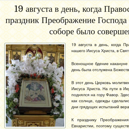
19 августа в день, когда Прав
праздник Преображение Господа 
соборе было соверше
19 августа в день, когда П
нашего Иисуса Христа, в Свя
Всенощное бдение накануне 
день была отслужена Божеств
В этот день Церковь молитв
Иисуса Христа. На пути в И
поднялся на гору Фавор. Зде
как солнце, одежды сделали
дни грядущих испытаний вера
К празднику Преображения
Евхаристии, поэтому сущест