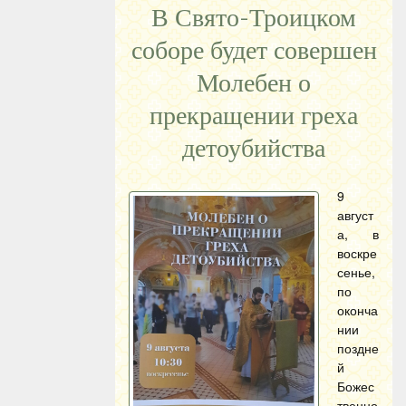
В Свято-Троицком
соборе будет совершен
Молебен о
прекращении греха
детоубийства
9
август
а, в
воскре
сенье,
по
оконча
нии
поздне
й
Божес
твенно