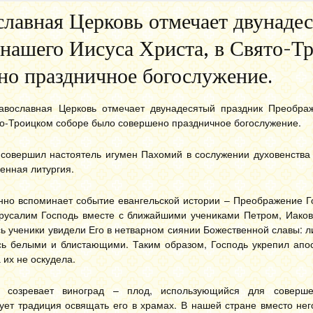
ославная Церковь отмечает двунаде
нашего Иисуса Христа, в Свято-Т
но праздничное богослужение.
равославная Церковь отмечает двунадесятый праздник Преобра
то-Троицком соборе было совершено праздничное богослужение.
совершил настоятель игумен Пахомий в сослужении духовенства 
енная литургия.
енно вспоминает событие евангельской истории – Преображение 
ерусалим Господь вместе с ближайшими учениками Петром, Иако
сь ученики увидели Его в нетварном сиянии Божественной славы: л
сь белыми и блистающими. Таким образом, Господь укрепил апос
 их не оскудела.
 созревает виноград – плод, использующийся для соверше
вует традиция освящать его в храмах. В нашей стране вместо н