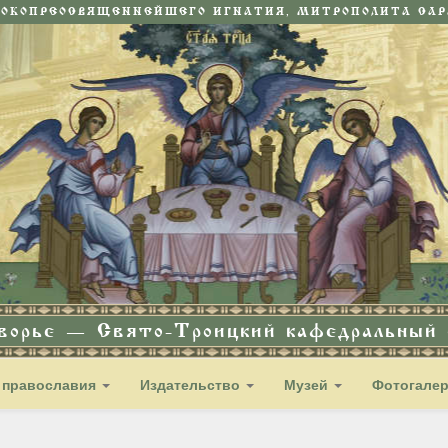
СОКОПРЕОСВЯЩЕННЕЙШЕГО ИГНАТИЯ, МИТРОПОЛИТА САРА
дворье — Свято-Троицкий кафедральный с
 православия
Издательство
Музей
Фотогале