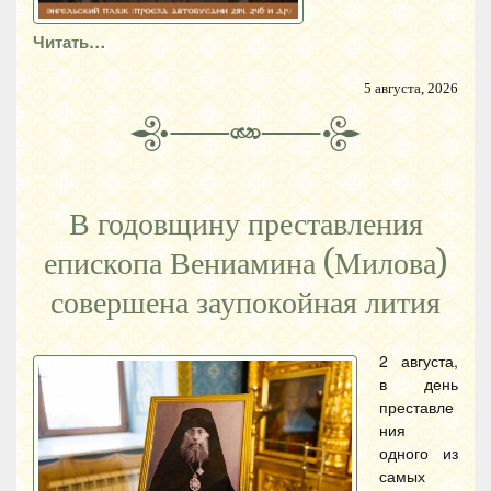
Читать…
5 августа, 2026
В годовщину преставления
епископа Вениамина (Милова)
совершена заупокойная лития
2 августа,
в день
преставле
ния
одного из
самых