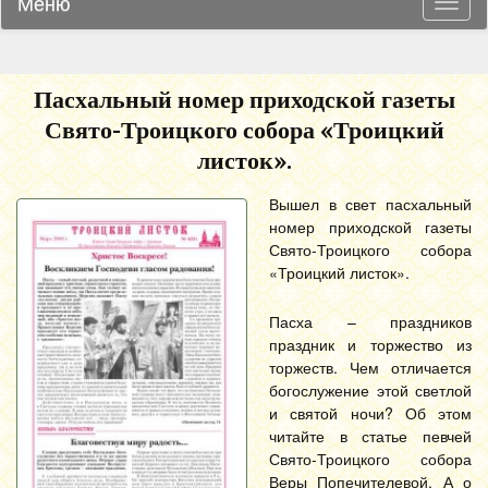
Меню
Навиг
Пасхальный номер приходской газеты
Свято-Троицкого собора «Троицкий
листок».
Вышел в свет пасхальный
номер приходской газеты
Свято-Троицкого собора
«Троицкий листок».
Пасха – праздников
праздник и торжество из
торжеств. Чем отличается
богослужение этой светлой
и святой ночи? Об этом
читайте в статье певчей
Свято-Троицкого собора
Веры Попечителевой. А о