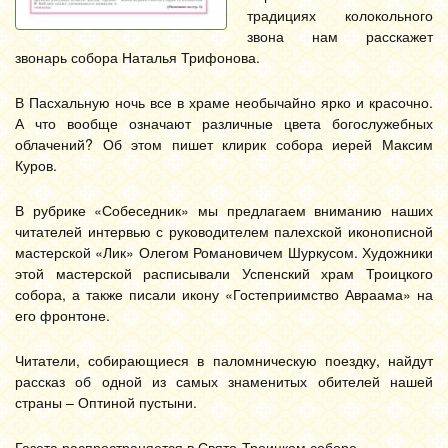
традициях колокольного
звона нам расскажет
звонарь собора Наталья Трифонова.
В Пасхальную ночь все в храме необычайно ярко и красочно.
А что вообще означают различные цвета богослужебных
облачений? Об этом пишет клирик собора иерей Максим
Куров.
В рубрике «Собеседник» мы предлагаем вниманию наших
читателей интервью с руководителем палехской иконописной
мастерской «Лик» Олегом Романовичем Шуркусом. Художники
этой мастерской расписывали Успенский храм Троицкого
собора, а также писали икону «Гостеприимство Авраама» на
его фронтоне.
Читатели, собирающиеся в паломническую поездку, найдут
рассказ об одной из самых знаменитых обителей нашей
страны – Оптиной пустыни.
Газета распространяется в Свято-Троицком соборе.