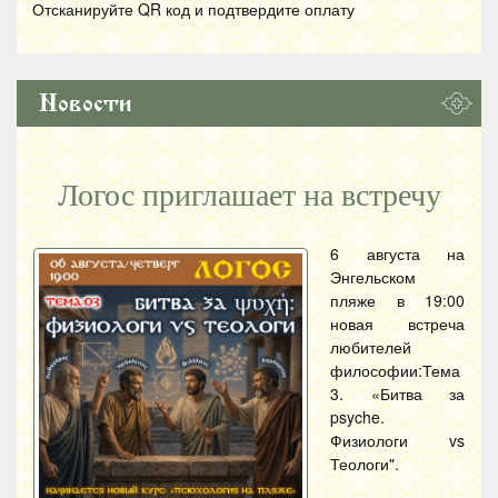
Отсканируйте
QR
код и подтвердите оплату
Новости
Логос приглашает на встречу
6 августа на
Энгельском
пляже в 19:00
новая встреча
любителей
философии:Тема
3. «Битва за
psyche.
Физиологи vs
Теологи".