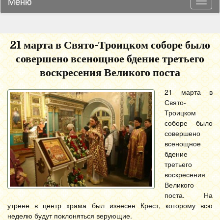
Меню
Навиг
21 марта в Свято-Троицком соборе было
совершено всенощное бдение третьего
воскресения Великого поста
21 марта в
Свято-
Троицком
соборе было
совершено
всенощное
бдение
третьего
воскресения
Великого
поста. На
утрене в центр храма был изнесен Крест, которому всю
неделю будут поклоняться верующие.