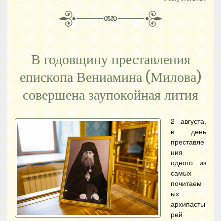
В годовщину преставления
епископа Вениамина (Милова)
совершена заупокойная лития
2 августа,
в день
преставле
ния
одного из
самых
почитаем
ых
архипасты
рей