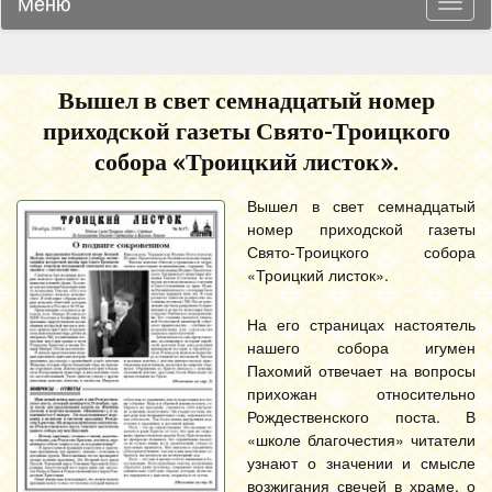
Меню
Навиг
Вышел в свет семнадцатый номер
приходской газеты Свято-Троицкого
собора «Троицкий листок».
Вышел в свет семнадцатый
номер приходской газеты
Свято-Троицкого собора
«Троицкий листок».
На его страницах настоятель
нашего собора игумен
Пахомий отвечает на вопросы
прихожан относительно
Рождественского поста. В
«школе благочестия» читатели
узнают о значении и смысле
возжигания свечей в храме, о