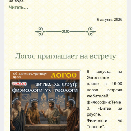
на воде.
Читать…
6 августа, 2026
Логос приглашает на встречу
6 августа на
Энгельском
пляже в 19:00
новая встреча
любителей
философии:Тема
3. «Битва за
psyche.
Физиологи vs
Теологи".