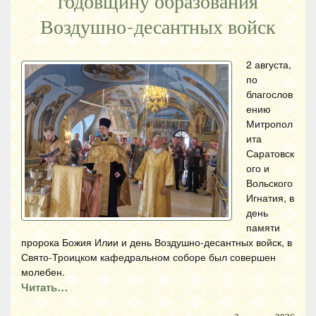
годовщину образования
Воздушно-десантных войск
2 августа,
по
благослов
ению
Митропол
ита
Саратовск
ого и
Вольского
Игнатия, в
день
памяти
пророка Божия Илии и день Воздушно-десантных войск, в
Свято-Троицком кафедральном соборе был совершен
молебен.
Читать…