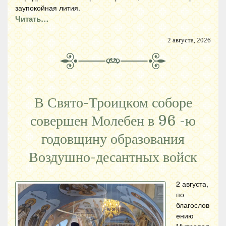
заупокойная лития.
Читать…
2 августа, 2026
В Свято-Троицком соборе
совершен Молебен в 96 -ю
годовщину образования
Воздушно-десантных войск
2 августа,
по
благослов
ению