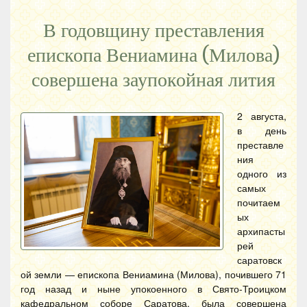
В годовщину преставления
епископа Вениамина (Милова)
совершена заупокойная лития
2 августа,
в день
преставле
ния
одного из
самых
почитаем
ых
архипасты
рей
саратовск
ой земли — епископа Вениамина (Милова), почившего 71
год назад и ныне упокоенного в Свято-Троицком
кафедральном соборе Саратова, была совершена