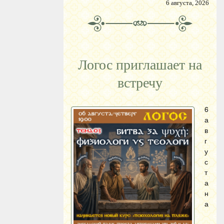
6 августа, 2026
Логос приглашает на
встречу
6
а
в
г
у
с
т
а
н
а