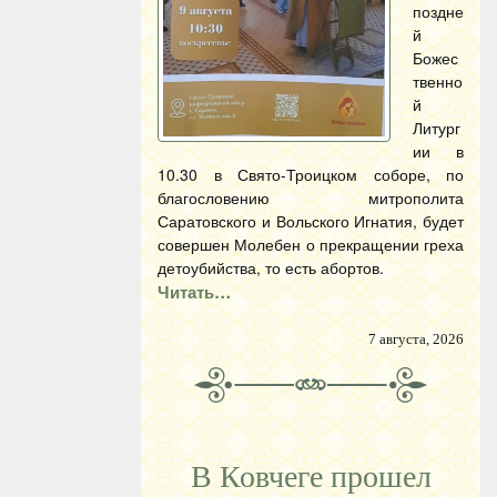
поздне
й
Божес
твенно
й
Литург
ии в
10.30 в Свято-Троицком соборе, по
благословению митрополита
Саратовского и Вольского Игнатия, будет
совершен Молебен о прекращении греха
детоубийства, то есть абортов.
Читать…
7 августа, 2026
В Ковчеге прошел