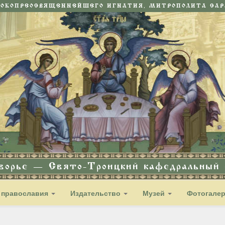
СОКОПРЕОСВЯЩЕННЕЙШЕГО ИГНАТИЯ, МИТРОПОЛИТА САРА
дворье — Свято-Троицкий кафедральный с
 православия
Издательство
Музей
Фотогале