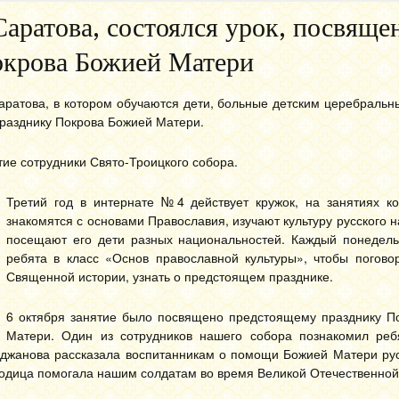
 Саратова, состоялся урок, посвящ
окрова Божией Матери
Саратова, в котором обучаются дети, больные детским церебраль
празднику Покрова Божией Матери.
тие сотрудники Свято-Троицкого собора.
Третий год в интернате №4 действует кружок, на занятиях ко
знакомятся с основами Православия, изучают культуру русского 
посещают его дети разных национальностей. Каждый понедель
ребята в класс «Основ православной культуры», чтобы поговор
Священной истории, узнать о предстоящем празднике.
6 октября занятие было посвящено предстоящему празднику П
Матери. Один из сотрудников нашего собора познакомил реб
джанова рассказала воспитанникам о помощи Божией Матери рус
родица помогала нашим солдатам во время Великой Отечественной