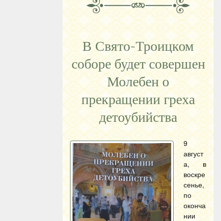
В Свято-Троицком
соборе будет совершен
Молебен о
прекращении греха
детоубийства
9
август
а, в
воскре
сенье,
по
оконча
нии