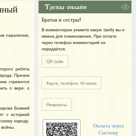
Требы онлайн
енный
Братья и сестры!
В комментарии укажите какую требу вы и
ным параличом,
имена для поминовения. При оплате
через телефон комментарий не
передаётся.
QR code
торого ребята
народа. Причем
ник стремятся
Карта, телефон, Ю-мани
ить о вере, о
Реквизиты
окрова Божией
ят с историей
скому народу.
Оплата через
 войны.
Систему