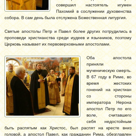
совершил настоятель игумен
Пахомий в сослужении духовенства
собора. В сам день была отслужена Божественная литургия.
Святые апостолы Петр и Павел более других потрудились в
проповеди христианства среди иудеев и язычников, поэтому
Церковь называет их первоверховными апостолами.
Оба апостола
приняли
мученическую смерть.
В 67 году в Риме, во
время жестоких
гонений на христиан
со стороны
императора Нерона
апостол Петр по его
воле, считавшего
себя недостойным
быть распятым как Христос, был распят на кресте вниз
головой, а апостол Павел, как гражданин Рима, обезглавлен