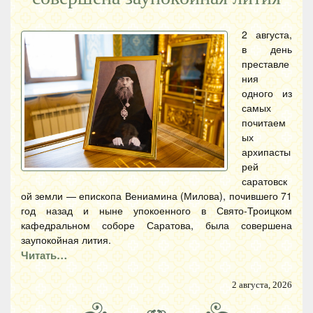
2 августа,
в день
преставле
ния
одного из
самых
почитаем
ых
архипасты
рей
саратовск
ой земли — епископа Вениамина (Милова), почившего 71
год назад и ныне упокоенного в Свято-Троицком
кафедральном соборе Саратова, была совершена
заупокойная лития.
Читать…
2 августа, 2026