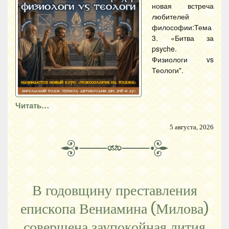
новая встреча
любителей
философии:Тема
3. «Битва за
psyche.
Физиологи vs
Теологи".
Читать…
5 августа, 2026
В годовщину преставления
епископа Вениамина (Милова)
совершена заупокойная лития