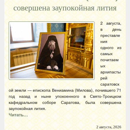
совершена заупокойная лития
2 августа,
в день
преставле
ния
одного из
самых
почитаем
ых
архипасты
рей
саратовск
ой земли — епископа Вениамина (Милова), почившего 71
год назад и ныне упокоенного в Свято-Троицком
кафедральном соборе Саратова, была совершена
заупокойная лития.
Читать…
2 августа, 2026