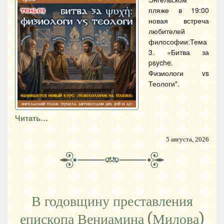
пляже в 19:00
новая встреча
любителей
философии:Тема
3. «Битва за
psyche.
Физиологи vs
Теологи".
Читать…
5 августа, 2026
В годовщину преставления
епископа Вениамина (Милова)