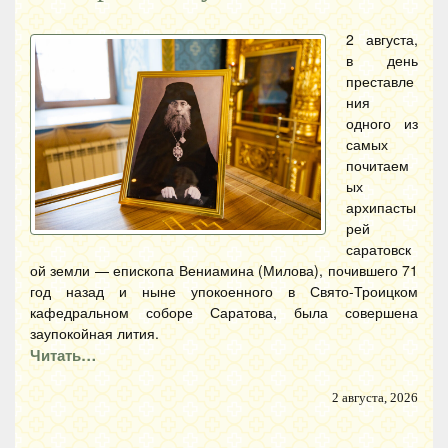
2 августа,
в день
преставле
ния
одного из
самых
почитаем
ых
архипасты
рей
саратовск
ой земли — епископа Вениамина (Милова), почившего 71
год назад и ныне упокоенного в Свято-Троицком
кафедральном соборе Саратова, была совершена
заупокойная лития.
Читать…
2 августа, 2026