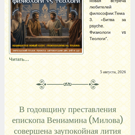
новая встреча
любителей
философии:Тема
3. «Битва за
psyche.
Физиологи vs
Теологи".
Читать…
5 августа, 2026
В годовщину преставления
епископа Вениамина (Милова)
совершена заупокойная лития