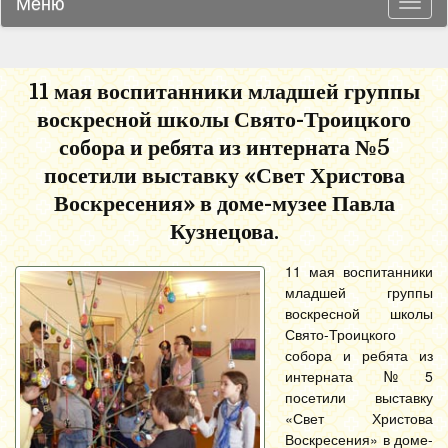
Меню
Навиг
11 мая воспитанники младшей группы
воскресной школы Свято-Троицкого
собора и ребята из интерната №5
посетили выставку «Свет Христова
Воскресения» в доме-музее Павла
Кузнецова.
11 мая воспитанники
младшей группы
воскресной школы
Свято-Троицкого
собора и ребята из
интерната №5
посетили выставку
«Свет Христова
Воскресения» в доме-