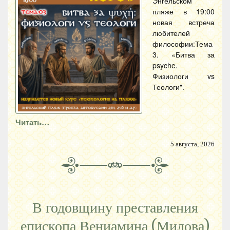
Энгельском
пляже в 19:00
новая встреча
любителей
философии:Тема
3. «Битва за
psyche.
Физиологи vs
Теологи".
Читать…
5 августа, 2026
В годовщину преставления
епископа Вениамина (Милова)