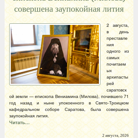
совершена заупокойная лития
2 августа,
в день
преставле
ния
одного из
самых
почитаем
ых
архипасты
рей
саратовск
ой земли — епископа Вениамина (Милова), почившего 71
год назад и ныне упокоенного в Свято-Троицком
кафедральном соборе Саратова, была совершена
заупокойная лития.
Читать…
2 августа, 2026