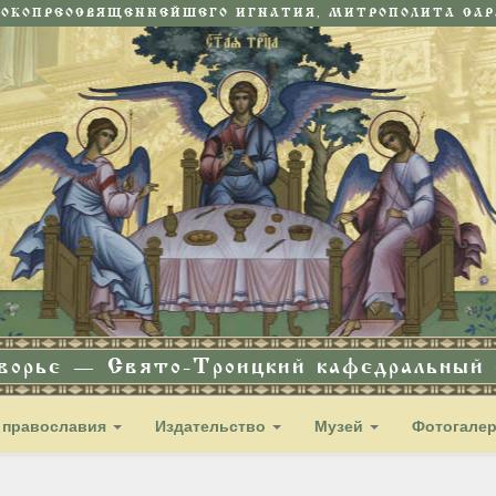
СОКОПРЕОСВЯЩЕННЕЙШЕГО ИГНАТИЯ, МИТРОПОЛИТА САРА
дворье — Свято-Троицкий кафедральный с
 православия
Издательство
Музей
Фотогале