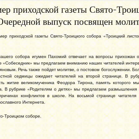
ер приходской газеты Свято-Трои
Очередной выпуск посвящен молит
ер приходской газеты Свято-Троицкого собора «Троицкий листо
 нашего собора игумен Пахомий отвечает на вопросы прихожан 
ке «Собеседник» мы предлагаем вниманию наших читателей интер
новым. Речь также пойдет молитве, о постовом богослужении. Б
астной седмицы ожидает читателей на второй странице. В руб
ать житие великомученика Феодора Тирона, память которого м
а. В рубрике «Родителям о детях» мы предлагаем размышления 
причинах конфликтов в школе. На восьмой странице читателя
ославного Интернета.
то-Троицком соборе.