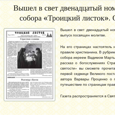
Вышел в свет двенадцатый ном
собора «Троицкий листок». 
Вышел в свет двенадцатый ном
выпуск посвящен молитве.
На его страницах настоятель
правиле христианина. В рубри
собора иереем Вадимом Мартья
рассказ о богослужениях Стр
святости» вы сможете прочит
первой седмице Великого пост
автора Варвары Проценко о 
путешествие по страницам прав
Газета распространяется в Свя