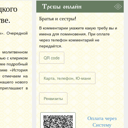
Требы онлайн
цкого
ве.
Братья и сестры!
В комментарии укажите какую требу вы и
к». Очередной
имена для поминовения. При оплате
через телефон комментарий не
передаётся.
о молитвенном
вью с клириком
QR code
олее подробный
рике «История
ы отмечаем на
Карта, телефон, Ю-мани
нашего нового
 приглашают в
Реквизиты
Оплата через
Систему