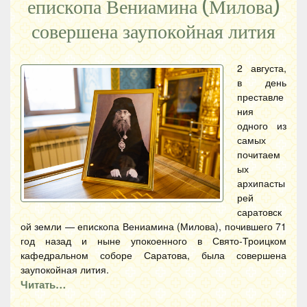
епископа Вениамина (Милова)
совершена заупокойная лития
2 августа,
в день
преставле
ния
одного из
самых
почитаем
ых
архипасты
рей
саратовск
ой земли — епископа Вениамина (Милова), почившего 71
год назад и ныне упокоенного в Свято-Троицком
кафедральном соборе Саратова, была совершена
заупокойная лития.
Читать…