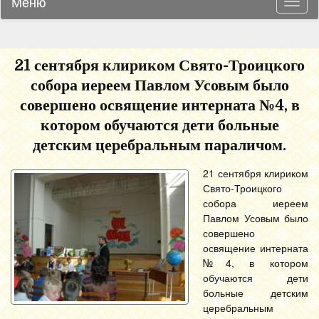
Меню
Навиг
21 сентября клириком Свято-Троицкого
собора иереем Павлом Усовым было
совершено освящение интерната №4, в
котором обучаются дети больные
детским церебральным параличом.
21 сентября клириком
Свято-Троицкого
собора иереем
Павлом Усовым было
совершено
освящение интерната
№4, в котором
обучаются дети
больные детским
церебральным