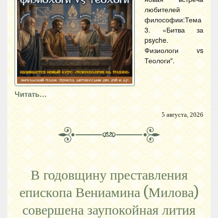
любителей
философии:Тема
3. «Битва за
psyche.
Физиологи vs
Теологи".
Читать…
5 августа, 2026
В годовщину преставления
епископа Вениамина (Милова)
совершена заупокойная лития