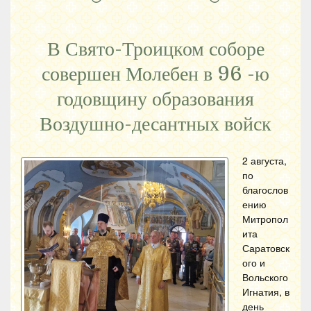
В Свято-Троицком соборе
совершен Молебен в 96 -ю
годовщину образования
Воздушно-десантных войск
2 августа,
по
благослов
ению
Митропол
ита
Саратовск
ого и
Вольского
Игнатия, в
день