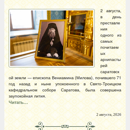
2 августа,
в день
преставле
ния
одного из
самых
почитаем
ых
архипасты
рей
саратовск
ой земли — епископа Вениамина (Милова), почившего 71
год назад и ныне упокоенного в Свято-Троицком
кафедральном соборе Саратова, была совершена
заупокойная лития.
Читать…
2 августа, 2026