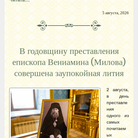
5 августа, 2026
В годовщину преставления
епископа Вениамина (Милова)
совершена заупокойная лития
2 августа,
в день
преставле
ния
одного из
самых
почитаем
ых