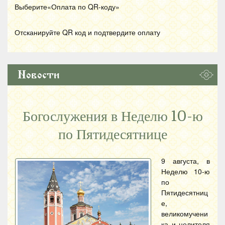
Выберите«Оплата по
QR
-коду»
Отсканируйте
QR
код и подтвердите оплату
Новости
Богослужения в Неделю 10-ю
по Пятидесятнице
9 августа, в
Неделю 10-ю
по
Пятидесятниц
е,
великомучени
ка и целителя